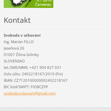
Kontakt
Svoboda v očkování
Ing. Marián FILLO
Jaseňová 26
01007 Žilina-Solinky
SLOVENSKO
tel./SMS/MMS: +421 904 827 031
číslo účtu: 2402218167/2010 (Fio)
IBAN: CZ7120100000002402218167
BIC kód/SWIFT: FIOBCZPP
svoboda.
ockovani
@gmail.c
om