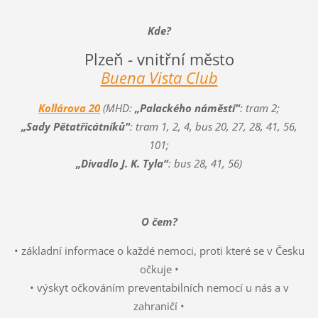
Kde?
Plzeň - vnitřní město
Buena Vista Club
Kollárova 20
(MHD:
„Palackého náměstí“
: tram 2;
„Sady Pětatřicátníků“
: tram 1, 2, 4, bus 20, 27, 28, 41, 56,
101;
„Divadlo J. K. Tyla“
: bus 28, 41, 56)
O čem?
• základní informace o každé nemoci, proti které se v Česku
očkuje •
• výskyt očkováním preventabilních nemocí u nás a v
zahraničí •