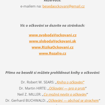
Rezervace:
e-mailem na:
besedaockovani@email.cz
Víc o očkování se dozvíte na stránkach:
www.svobodaVockovani.cz
www.slobodaVockovani.sk
www.RizikaOckovani.cz
www.Rozalio.cz
Přímo na besedě si můžete prohlídnout knihy o očkování:
Dr. Robert W. SEARS:
„
Kniha o očkování“
Dr. Martin HIRTE:
„
Očkování — pro a proti
“
Neil Z. MILLER:
„
Co možná nevíte o očkování
“
Dr. Gerhard BUCHWALD:
„
Očkování — obchod se strachem
“