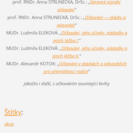
prof. RNDr. Anna STRUNECKÁ, DrSc.:
„
Varovné signály
očkování
“
prof. RNDr. Anna STRUNECKÁ, DrSc.:
„
Očkování — otázky a
odpovědi
“
MUDr. Ludmila ELEKOVÁ:
„
Očkování, jeho účinky, následky a
jejich léčba I.
“
MUDr. Ludmila ELEKOVÁ:
„
Očkování, jeho účinky, následky a
jejich léčba II.
“
MUDr. Alexandr KOTOK:
„
Očkování v otázkách a odpovědích
pro přemýšlející rodiče
“
jakožto i další, s očkováním související knihy
Štítky
:
akce