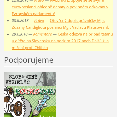
22.II.2018 —
Právo
—
NALÉHAVÉ: Spojte se se svými
euro-poslanci ohledně debaty o povinném očkování v
Evropském parlamentu!
08.II.2018 —
Právo
—
Otevřený dopis právničky Mgr.
Zuzany Candigliota poslanci Mgr. Václavu Klausovi ml.
29.I.2018 —
Komentáře
—
Česká odezva na případ tetanu
u dítěte na Slovensku na podzim 2017 aneb Další lži a
mlžení prof. Chlíbka
Podporujeme