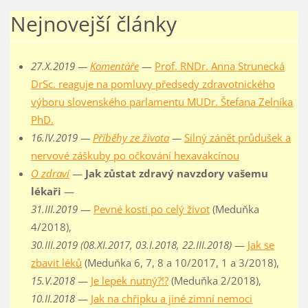
Nejnovejší články
27.X.2019 —
Komentáře
—
Prof. RNDr. Anna Strunecká
DrSc. reaguje na pomluvy předsedy zdravotnického
výboru slovenského parlamentu MUDr. Štefana Zelníka
PhD.
16.IV.2019 —
Příběhy ze života
—
Silný zánět průdušek a
nervové záškuby po očkování hexavakcínou
O zdraví
—
Jak zůstat zdravý navzdory vašemu
lékaři
—
31.III.2019
—
Pevné kosti po celý život
(Meduňka
4/2018),
30.III.2019 (08.XI.2017, 03.I.2018, 22.III.2018)
—
Jak se
zbavit léků
(Meduňka 6, 7, 8 a 10/2017, 1 a 3/2018),
15.V.2018
—
Je lepek nutný?!?
(Meduňka 2/2018),
10.II.2018
—
Jak na chřipku a jiné zimní nemoci