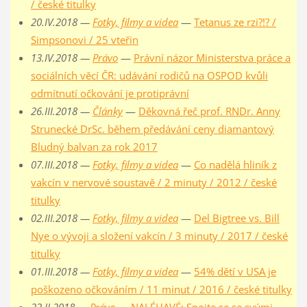
/ české titulky
20.IV.2018 —
Fotky, filmy a videa
—
Tetanus ze rzi?!? /
Simpsonovi / 25 vteřin
13.IV.2018 —
Právo
—
Právní názor Ministerstva práce a
sociálních věcí ČR: udávání rodičů na OSPOD kvůli
odmítnutí očkování je protiprávní
26.III.2018 —
Články
—
Děkovná řeč prof. RNDr. Anny
Strunecké DrSc. během předávání ceny diamantový
Bludný balvan za rok 2017
07.III.2018 —
Fotky, filmy a videa
—
Co nadělá hliník z
vakcín v nervové soustavě / 2 minuty / 2012 / české
titulky
02.III.2018 —
Fotky, filmy a videa
—
Del Bigtree vs. Bill
Nye o vývoji a složení vakcín / 3 minuty / 2017 / české
titulky
01.III.2018 —
Fotky, filmy a videa
—
54% dětí v USA je
poškozeno očkováním / 11 minut / 2016 / české titulky