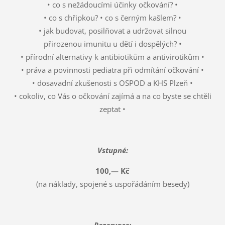
• co s nežádoucími účinky očkování? •
• co s chřipkou? • co s černým kašlem? •
• jak budovat, posilňovat a udržovat silnou
přirozenou imunitu u dětí i dospělých? •
• přírodní alternativy k antibiotikům a antivirotikům •
• práva a povinnosti pediatra při odmítání očkování •
• dosavadní zkušenosti s OSPOD a KHS Plzeň •
• cokoliv, co Vás o očkování zajímá a na co byste se chtěli
zeptat •
Vstupné:
100,— Kč
(na náklady, spojené s uspořádáním besedy)