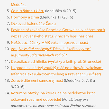
Meduňka
Co ničí štítnou žlázu
(Meduňka 4/2015)
Hormony a zima
(Meduňka 11/2016)
Očkovací kalendář v Česku
Povinné očkování za Beneše a Gottwalda: v něčem horší
než za Slovenského státu, v něčem lepší než dnes
Nežádoucí účinky MMR vakcín: opravdu hoax?
Ad:
„Naše dítě neočkujte!“
Dětská lékařka vyvrací
argumenty
„alternativních rodičů“
Detoxikace od hliníku (výňatky z knih prof. Strunecké)
Hypotonie a děsivý zoufalý pláč po očkování vakcínami
Infanrix Hexa (GlaxoSmithKline) a Prevenar 13 (Pfizer)
Zdravé dítě není samozřejmost
(Meduňka 6, 7, 8 a
9/2016)
Rozumné otázky, na které údajně nedokážou kritici
očkování rozumně odpovědět
(Ad:
„Otázky pre
antivaxxerov, na ktoré sme nedostali žiadne rozumné