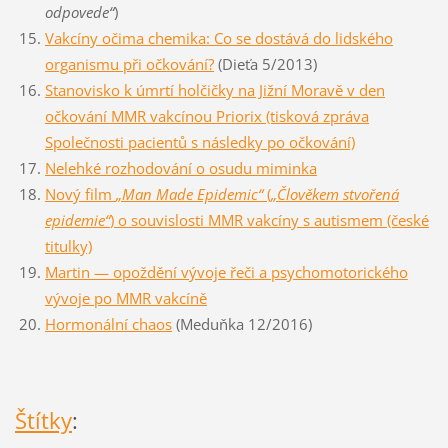
odpovede“
)
Vakcíny očima chemika: Co se dostává do lidského
organismu při očkování?
(Dieťa 5/2013)
Stanovisko k úmrtí holčičky na Jižní Moravě v den
očkování MMR vakcínou Priorix (tisková zpráva
Společnosti pacientů s následky po očkování)
Nelehké rozhodování o osudu miminka
Nový film
„Man Made Epidemic“
(
„Člověkem stvořená
epidemie“
) o souvislosti MMR vakcíny s autismem (české
titulky)
Martin — opoždění vývoje řeči a psychomotorického
vývoje po MMR vakcíně
Hormonální chaos
(Meduňka 12/2016)
Štítky
: