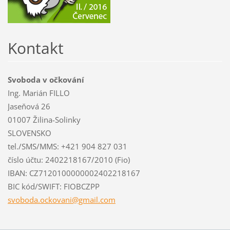
Kontakt
Svoboda v očkování
Ing. Marián FILLO
Jaseňová 26
01007 Žilina-Solinky
SLOVENSKO
tel./SMS/MMS: +421 904 827 031
číslo účtu: 2402218167/2010 (Fio)
IBAN: CZ7120100000002402218167
BIC kód/SWIFT: FIOBCZPP
svoboda.
ockovani
@gmail.c
om