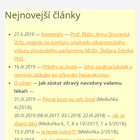
Nejnovejší články
27.X.2019 —
Komentáře
—
Prof. RNDr. Anna Strunecká
DrSc. reaguje na pomluvy předsedy zdravotnického
výboru slovenského parlamentu MUDr. Štefana Zelníka
PhD.
16.IV.2019 —
Příběhy ze života
—
Silný zánět průdušek a
nervové záškuby po očkování hexavakcínou
O zdraví
—
Jak zůstat zdravý navzdory vašemu
lékaři
—
31.III.2019
—
Pevné kosti po celý život
(Meduňka
4/2018),
30.III.2019 (08.XI.2017, 03.I.2018, 22.III.2018)
—
Jak se
zbavit léků
(Meduňka 6, 7, 8 a 10/2017, 1 a 3/2018),
15.V.2018
—
Je lepek nutný?!?
(Meduňka 2/2018),
10.II.2018
—
Jak na chřipku a jiné zimní nemoci