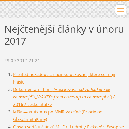
Nejčtenější články v únoru
2017
29.09.2017 21:21
Přehled nežádoucích účinků očkování, které se mají
hlásit
Dokumentární film
„Proočkovaní: od zatloukání ke
katastrofě“
(
„VAXXED: from cover-up to catastrophe“
) /
2016 / české titulky
Míša — autismus po MMR vakcíně (Priorix od
GlaxoSmithKline)
Obsah seriálu článků MUDr. Ludmily Elekové v časopise