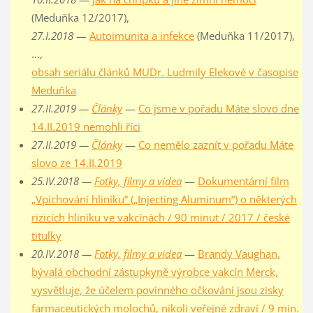
(Meduňka 12/2017),
27.I.2018
—
Autoimunita a infekce
(Meduňka 11/2017),
…,
obsah seriálu článků MUDr. Ludmily Elekové v časopise
Meduňka
27.II.2019 —
Články
—
Co jsme v pořadu Máte slovo dne
14.II.2019 nemohli říci
27.II.2019 —
Články
—
Co nemělo zaznít v pořadu Máte
slovo ze 14.II.2019
25.IV.2018 —
Fotky, filmy a videa
—
Dokumentární film
„Vpichování hliníku“ („Injecting Aluminum“) o některých
rizicích hliníku ve vakcínách / 90 minut / 2017 / české
titulky
20.IV.2018 —
Fotky, filmy a videa
—
Brandy Vaughan,
bývalá obchodní zástupkyně výrobce vakcín Merck,
vysvětluje, že účelem povinného očkování jsou zisky
farmaceutických molochů, nikoli veřejné zdraví / 9 min.