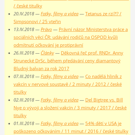
/ české titulky
20.IV.2018 —
Fotky, filmy a videa
—
Tetanus ze rzi?!? /
Simpsonovi / 25 vteřin
13.IV.2018 —
Právo
—
Právní názor Ministerstva práce a
sociálních věcí ČR: udávání rodičů na OSPOD kvůli
odmítnutí očkování je protiprávní
26.III.2018 —
Články
—
Děkovná řeč prof. RNDr. Anny
Strunecké DrSc. během předávání ceny diamantový
Bludný balvan za rok 2017
07.III.2018 —
Fotky, filmy a videa
—
Co nadělá hliník z
vakcín v nervové soustavě / 2 minuty / 2012 / české
titulky
02.III.2018 —
Fotky, filmy a videa
—
Del Bigtree vs. Bill
Nye o vývoji a složení vakcín / 3 minuty / 2017 / české
titulky
01.III.2018 —
Fotky, filmy a videa
—
54% dětí v USA je
poškozeno očkováním / 11 minut / 2016 / české titulky