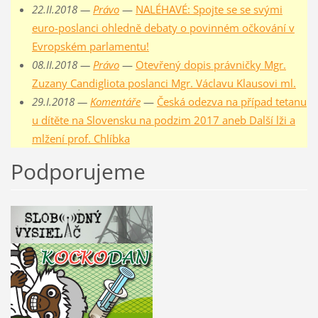
22.II.2018 —
Právo
—
NALÉHAVÉ: Spojte se se svými
euro-poslanci ohledně debaty o povinném očkování v
Evropském parlamentu!
08.II.2018 —
Právo
—
Otevřený dopis právničky Mgr.
Zuzany Candigliota poslanci Mgr. Václavu Klausovi ml.
29.I.2018 —
Komentáře
—
Česká odezva na případ tetanu
u dítěte na Slovensku na podzim 2017 aneb Další lži a
mlžení prof. Chlíbka
Podporujeme