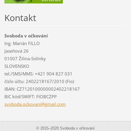
Kontakt
Svoboda v očkování
Ing. Marián FILLO
Jaseňová 26
01007 Žilina-Solinky
SLOVENSKO
tel./SMS/MMS: +421 904 827 031
číslo účtu: 2402218167/2010 (Fio)
IBAN: CZ7120100000002402218167
BIC kód/SWIFT: FIOBCZPP
svoboda.
ockovani
@gmail.c
om
© 2015–2020 Svoboda v očkování