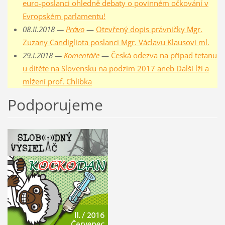
euro-poslanci ohledně debaty o povinném očkování v
Evropském parlamentu!
08.II.2018 —
Právo
—
Otevřený dopis právničky Mgr.
Zuzany Candigliota poslanci Mgr. Václavu Klausovi ml.
29.I.2018 —
Komentáře
—
Česká odezva na případ tetanu
u dítěte na Slovensku na podzim 2017 aneb Další lži a
mlžení prof. Chlíbka
Podporujeme