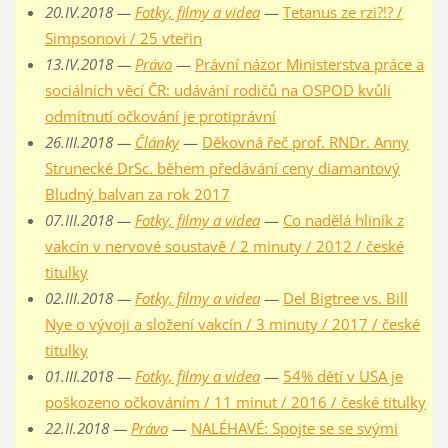
20.IV.2018 —
Fotky, filmy a videa
—
Tetanus ze rzi?!? /
Simpsonovi / 25 vteřin
13.IV.2018 —
Právo
—
Právní názor Ministerstva práce a
sociálních věcí ČR: udávání rodičů na OSPOD kvůli
odmítnutí očkování je protiprávní
26.III.2018 —
Články
—
Děkovná řeč prof. RNDr. Anny
Strunecké DrSc. během předávání ceny diamantový
Bludný balvan za rok 2017
07.III.2018 —
Fotky, filmy a videa
—
Co nadělá hliník z
vakcín v nervové soustavě / 2 minuty / 2012 / české
titulky
02.III.2018 —
Fotky, filmy a videa
—
Del Bigtree vs. Bill
Nye o vývoji a složení vakcín / 3 minuty / 2017 / české
titulky
01.III.2018 —
Fotky, filmy a videa
—
54% dětí v USA je
poškozeno očkováním / 11 minut / 2016 / české titulky
22.II.2018 —
Právo
—
NALÉHAVÉ: Spojte se se svými