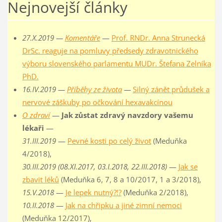
Nejnovejší články
27.X.2019 —
Komentáře
—
Prof. RNDr. Anna Strunecká
DrSc. reaguje na pomluvy předsedy zdravotnického
výboru slovenského parlamentu MUDr. Štefana Zelníka
PhD.
16.IV.2019 —
Příběhy ze života
—
Silný zánět průdušek a
nervové záškuby po očkování hexavakcínou
O zdraví
—
Jak zůstat zdravý navzdory vašemu
lékaři
—
31.III.2019
—
Pevné kosti po celý život
(Meduňka
4/2018),
30.III.2019 (08.XI.2017, 03.I.2018, 22.III.2018)
—
Jak se
zbavit léků
(Meduňka 6, 7, 8 a 10/2017, 1 a 3/2018),
15.V.2018
—
Je lepek nutný?!?
(Meduňka 2/2018),
10.II.2018
—
Jak na chřipku a jiné zimní nemoci
(Meduňka 12/2017),