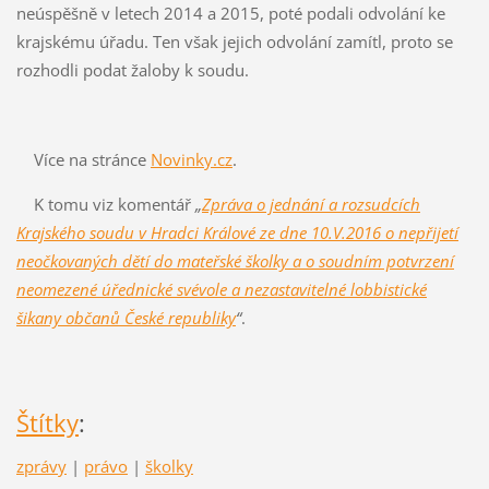
neúspěšně v letech 2014 a 2015, poté podali odvolání ke
krajskému úřadu. Ten však jejich odvolání zamítl, proto se
rozhodli podat žaloby k soudu.
Více na stránce
Novinky.cz
.
K tomu viz komentář
„
Zpráva o jednání a rozsudcích
Krajského soudu v Hradci Králové ze dne 10.V.2016 o nepřijetí
neočkovaných dětí do mateřské školky a o soudním potvrzení
neomezené úřednické svévole a nezastavitelné lobbistické
šikany občanů České republiky
“
.
Štítky
:
zprávy
|
právo
|
školky