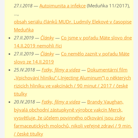
27.I.2018
—
Autoimunita a infekce
(Meduňka 11/2017),
…,
obsah seriálu článků MUDr. Ludmily Elekové v časopise
Meduňka
27.II.2019 —
Články
—
Co jsme v pořadu Máte slovo dne
14.II.2019 nemohli říci
27.II.2019 —
Články
—
Co nemělo zaznít v pořadu Máte
slovo ze 14.II.2019
25.IV.2018 —
Fotky, filmy a videa
—
Dokumentární film
„Vpichování hliníku“ („Injecting Aluminum“) o některých
rizicích hliníku ve vakcínách / 90 minut / 2017 / české
titulky
20.IV.2018 —
Fotky, filmy a videa
—
Brandy Vaughan,
bývalá obchodní zástupkyně výrobce vakcín Merck,
vysvětluje, že účelem povinného očkování jsou zisky
farmaceutických molochů, nikoli veřejné zdraví / 9 min.
/ české titulky