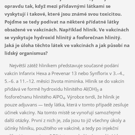
opravdu tak, když mezi přídavnými látkami se
vyskytují i takové, které jsou známé svou toxicitou.
Pojďme se tedy podívat na některé přídatné látky
obsažené ve vakcínách. Například hliník. Ve vakcínách
se vyskytuje hydroxid hlinitý a fosforečnan hlinitý.
Jaká je úloha těchto látek ve vakcínách a jak působí na
lidský organismus?
Největší zátěž hliníkem představuje současné podání
vakcín Infanrix Hexa a Prevenar 13 nebo Synflorix v 3.–4.,
5.–6. a 11.–12. měsíci života miminka. Hliník se do vakcín
přidává ve formě hydroxidu hlinitého Al(OH)
a
3
fosforečnanu hlinitého AlPO
. Výrobce tvrdí, že hliník je
4
pouze adjuvans — tedy látka, která v tomto případě zesiluje
účinek vakcíny. Na tomto místě se vynořují samozřejmě
další otázky. První z nich je, zda jsou to již všechny úkoly a
účinky hliníku, použitého ve vakcíně, a tedy po injekční