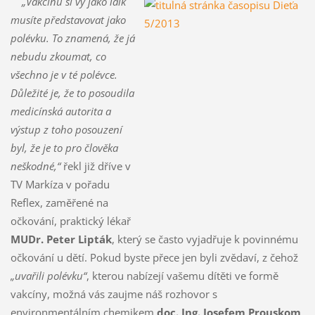
„Vakcínu si vy jako laik
musíte představovat jako
polévku. To znamená, že já
nebudu zkoumat, co
všechno je v té polévce.
Důležité je, že to posoudila
medicínská autorita a
výstup z toho posouzení
byl, že je to pro člověka
neškodné,“
řekl již dříve v
TV Markíza v pořadu
Reflex, zaměřené na
očkování, praktický lékař
MUDr. Peter Lipták
, který se často vyjadřuje k povinnému
očkování u dětí. Pokud byste přece jen byli zvědaví, z čehož
„uvařili polévku“
, kterou nabízejí vašemu dítěti ve formě
vakcíny, možná vás zaujme náš rozhovor s
environmentálním chemikem
doc. Ing. Josefem Prouskom,