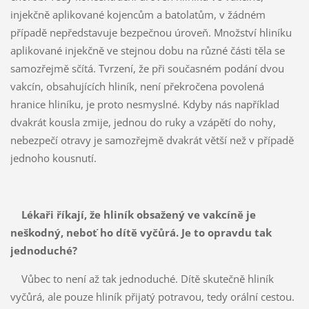
injekčně aplikované kojencům a batolatům, v žádném
případě nepředstavuje bezpečnou úroveň. Množství hliníku
aplikované injekčně ve stejnou dobu na různé části těla se
samozřejmě sčítá. Tvrzení, že při současném podání dvou
vakcín, obsahujících hliník, není překročena povolená
hranice hliníku, je proto nesmyslné. Kdyby nás například
dvakrát kousla zmije, jednou do ruky a vzápětí do nohy,
nebezpečí otravy je samozřejmě dvakrát větší než v případě
jednoho kousnutí.
Lékaři říkají, že hliník obsažený ve vakcíně je
neškodný, neboť ho dítě vyčůrá. Je to opravdu tak
jednoduché?
Vůbec to není až tak jednoduché. Dítě skutečně hliník
vyčůrá, ale pouze hliník přijatý potravou, tedy orální cestou.