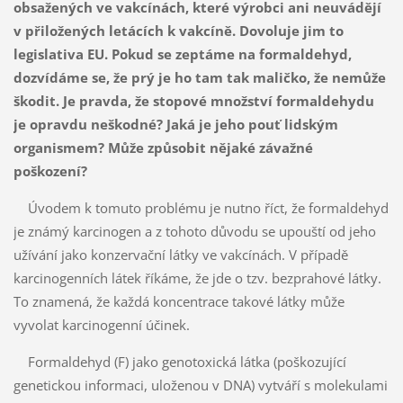
obsažených ve vakcínách, které výrobci ani neuvádějí
v přiložených letácích k vakcíně. Dovoluje jim to
legislativa EU. Pokud se zeptáme na formaldehyd,
dozvídáme se, že prý je ho tam tak maličko, že nemůže
škodit. Je pravda, že stopové množství formaldehydu
je opravdu neškodné? Jaká je jeho pouť lidským
organismem? Může způsobit nějaké závažné
poškození?
Úvodem k tomuto problému je nutno říct, že formaldehyd
je známý karcinogen a z tohoto důvodu se upouští od jeho
užívání jako konzervační látky ve vakcínách. V případě
karcinogenních látek říkáme, že jde o tzv. bezprahové látky.
To znamená, že každá koncentrace takové látky může
vyvolat karcinogenní účinek.
Formaldehyd (F) jako genotoxická látka (poškozující
genetickou informaci, uloženou v DNA) vytváří s molekulami