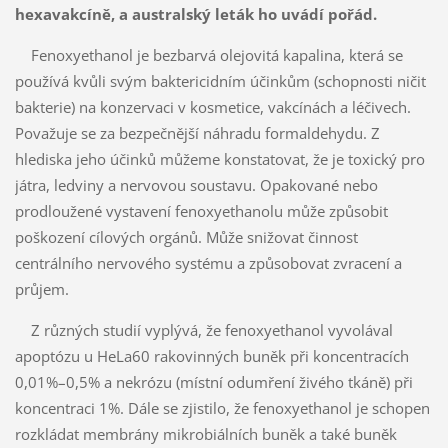
hexavakcíně, a australský leták ho uvádí pořád.
Fenoxyethanol je bezbarvá olejovitá kapalina, která se
používá kvůli svým baktericidním účinkům (schopnosti ničit
bakterie) na konzervaci v kosmetice, vakcínách a léčivech.
Považuje se za bezpečnější náhradu formaldehydu. Z
hlediska jeho účinků můžeme konstatovat, že je toxický pro
játra, ledviny a nervovou soustavu. Opakované nebo
prodloužené vystavení fenoxyethanolu může způsobit
poškození cílových orgánů. Může snižovat činnost
centrálního nervového systému a způsobovat zvracení a
průjem.
Z různých studií vyplývá, že fenoxyethanol vyvolával
apoptózu u HeLa60 rakovinných buněk při koncentracích
0,01%–0,5% a nekrózu (místní odumření živého tkáně) při
koncentraci 1%. Dále se zjistilo, že fenoxyethanol je schopen
rozkládat membrány mikrobiálních buněk a také buněk