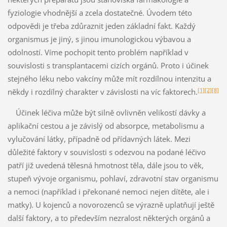
fyziologie vhodnější a zcela dostatečné. Úvodem této
odpovědi je třeba zdůraznit jeden základní fakt. Každý
organismus je jiný, s jinou imunologickou výbavou a
odolností. Víme pochopit tento problém například v
souvislosti s transplantacemi cizích orgánů. Proto i účinek
stejného léku nebo vakcíny může mít rozdílnou intenzitu a
[1]
[2]
[8]
někdy i rozdílný charakter v závislosti na víc faktorech.
Účinek léčiva může být silně ovlivněn velikostí dávky a
aplikační cestou a je závislý od absorpce, metabolismu a
vylučování látky, případně od přídavných látek. Mezi
důležité faktory v souvislosti s odezvou na podané léčivo
patří již uvedená tělesná hmotnost těla, dále jsou to věk,
stupeň vývoje organismu, pohlaví, zdravotní stav organismu
a nemoci (například i překonané nemoci nejen dítěte, ale i
matky). U kojenců a novorozenců se výrazně uplatňují ještě
další faktory, a to především nezralost některých orgánů a