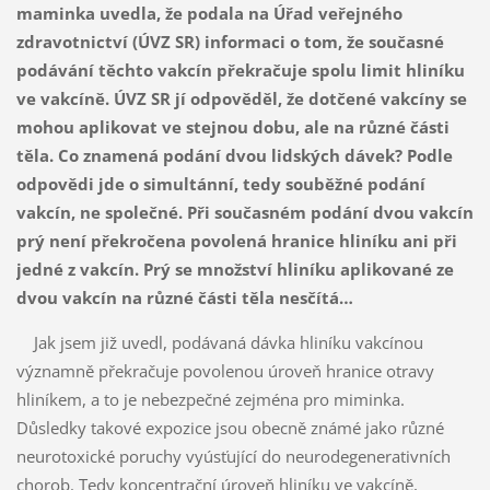
maminka uvedla, že podala na Úřad veřejného
zdravotnictví (ÚVZ SR) informaci o tom, že současné
podávání těchto vakcín překračuje spolu limit hliníku
ve vakcíně. ÚVZ SR jí odpověděl, že dotčené vakcíny se
mohou aplikovat ve stejnou dobu, ale na různé části
těla. Co znamená podání dvou lidských dávek? Podle
odpovědi jde o simultánní, tedy souběžné podání
vakcín, ne společné. Při současném podání dvou vakcín
prý není překročena povolená hranice hliníku ani při
jedné z vakcín. Prý se množství hliníku aplikované ze
dvou vakcín na různé části těla nesčítá…
Jak jsem již uvedl, podávaná dávka hliníku vakcínou
významně překračuje povolenou úroveň hranice otravy
hliníkem, a to je nebezpečné zejména pro miminka.
Důsledky takové expozice jsou obecně známé jako různé
neurotoxické poruchy vyúsťující do neurodegenerativních
chorob. Tedy koncentrační úroveň hliníku ve vakcíně,