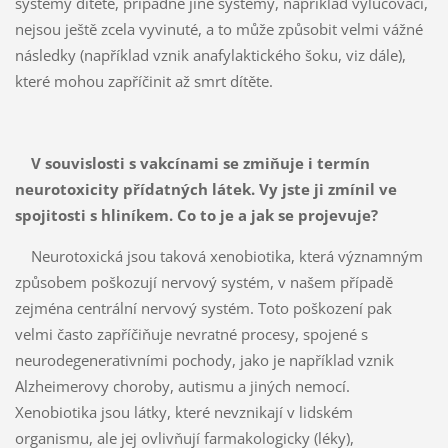
systémy dítěte, případně jiné systémy, například vylučovací,
nejsou ještě zcela vyvinuté, a to může způsobit velmi vážné
následky (například vznik anafylaktického šoku, viz dále),
které mohou zapříčinit až smrt dítěte.
V souvislosti s vakcínami se zmiňuje i termín
neurotoxicity přídatných látek. Vy jste ji zmínil ve
spojitosti s hliníkem. Co to je a jak se projevuje?
Neurotoxická jsou taková xenobiotika, která významným
způsobem poškozují nervový systém, v našem případě
zejména centrální nervový systém. Toto poškození pak
velmi často zapříčiňuje nevratné procesy, spojené s
neurodegenerativními pochody, jako je například vznik
Alzheimerovy choroby, autismu a jiných nemocí.
Xenobiotika jsou látky, které nevznikají v lidském
organismu, ale jej ovlivňují farmakologicky (léky),