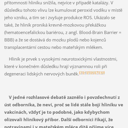
přítomnosti hliníku snížila, nejvíce v případě katalázy. V
důsledku tohoto vlivu lze kumulovat peroxid vodíku v místě
jeho vzniku, a tím se i zvyšuje produkce ROS. Ukázalo se
také, že hliník proniká krevně-mozkovou překážkou
(hematoencefalickou bariérou, z angl. Blood-Brain Barrier =
BBB) a že se dostává do mozku plodů nebo kojenců
transplacentární cestou nebo mateřským mlékem.
Hliník je prvek s vysokými neurotoxickými vlastnostmi,
které v konečném důsledku hrají významnou roli při
[3]
[4]
[5]
[6]
[7]
[10]
degeneraci lidských nervových buněk.
V jedné rozhlasové debatě zaznělo i povzdechnutí z
úst odborníka, že neví, proč se lidé stále bojí hliníku ve
vakcínách, vždyť je to podobné, jako kdybychom
olizovali hliníkový příbor. Další odborníci říkají, že
potravinami i v mateřském mléce dítě přijme více