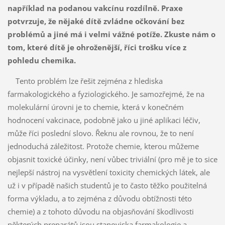
například na podanou vakcínu rozdílně. Praxe
potvrzuje, že nějaké dítě zvládne očkování bez
problémů a jiné má i velmi vážné potíže. Zkuste nám o
tom, které dítě je ohroženější, říci trošku více z
pohledu chemika.
Tento problém lze řešit zejména z hlediska
farmakologického a fyziologického. Je samozřejmé, že na
molekulární úrovni je to chemie, která v konečném
hodnocení vakcinace, podobně jako u jiné aplikaci léčiv,
může říci poslední slovo. Řeknu ale rovnou, že to není
jednoduchá záležitost. Protože chemie, kterou můžeme
objasnit toxické účinky, není vůbec triviální (pro mě je to sice
nejlepší nástroj na vysvětlení toxicity chemických látek, ale
už i v případě našich studentů je to často těžko použitelná
forma výkladu, a to zejména z důvodu obtížnosti této
chemie) a z tohoto důvodu na objasňování škodlivosti
některých preparátů jsou stanoviska farmakologie a