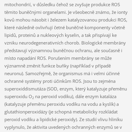
mitochondrií, v důsledku čehož se zvyšuje produkce ROS
těmito buněčnými organelami. Je všeobecně známo, že ionty
kovů mohou násobit i železem katalyzovanou produkci ROS,
které následně ovlivňují četné buněčné komponenty včetně
lipidů, proteinů a nukleových kyselin, a tak přispívají ke
vzniku neurodegenerativních chorob. Biologické membrány
představují významnou buněčnou ochranu, ale současně i
místo napadání ROS. Porušením membrány se může
významně změnit funkce buňky (například v případě
neuronu). Samozřejmě, že organismus má i velmi účinné
ochranné systémy proti účinkům ROS. Jsou to zejména
superoxiddismutáza (SOD, enzym, který katalyzuje přeměnu
superoxidu O
na peroxid vodíku), dále enzym kataláza
2
(katalyzuje přeměnu peroxidu vodíku na vodu a kyslík) a
glutathionperoxidázy (je schopná metabolicky rozkládat
peroxid vodíku a lipidické peroxidy). Ze studií vlivu hliníku
vyplynulo, že aktivita uvedených ochranných enzymů se v