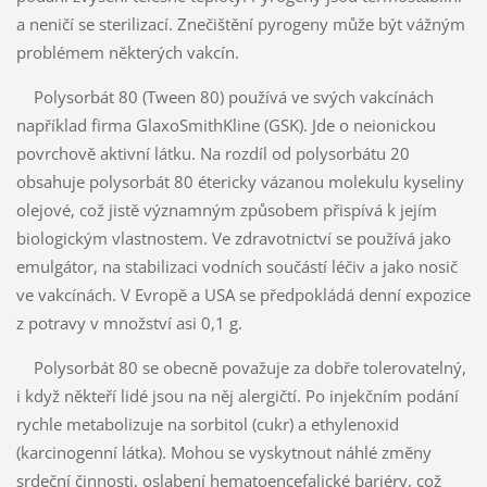
a neničí se sterilizací. Znečištění pyrogeny může být vážným
problémem některých vakcín.
Polysorbát 80 (Tween 80) používá ve svých vakcínách
například firma GlaxoSmithKline (GSK). Jde o neionickou
povrchově aktivní látku. Na rozdíl od polysorbátu 20
obsahuje polysorbát 80 étericky vázanou molekulu kyseliny
olejové, což jistě významným způsobem přispívá k jejím
biologickým vlastnostem. Ve zdravotnictví se používá jako
emulgátor, na stabilizaci vodních součástí léčiv a jako nosič
ve vakcínách. V Evropě a USA se předpokládá denní expozice
z potravy v množství asi 0,1 g.
Polysorbát 80 se obecně považuje za dobře tolerovatelný,
i když někteří lidé jsou na něj alergičtí. Po injekčním podání
rychle metabolizuje na sorbitol (cukr) a ethylenoxid
(karcinogenní látka). Mohou se vyskytnout náhlé změny
srdeční činnosti, oslabení hematoencefalické bariéry, což