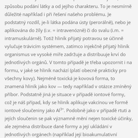
způsobu podání látky a od jejího charakteru. To je nesmírně
důležité například i při řešení našeho problému. Je
podstatný rozdíl, je-li látka podána ústy (perorálně), nebo je
aplikována do žíly (i.v. = intravenózně) či do svalu (i.m. =
intramuskulárně). Totiž hliník přijatý potravou se účinně
vylučuje trávicím systémem, zatímco injekčně přijatý hliník
organismus ve vysoké míře zadržuje a distribuuje krví do
jednotlivých orgánů. V tomto případě je třeba upozornit i na
formu, v jaké se hliník nachází (platí obecně prakticky pro
všechny kovy). Nejméně toxická je kovová forma, to
znamená hliník jako kov — tedy například v otázce zmíněný
příbor. Podstatně jiná je situace v případě iontové formy,
což je náš případ, kdy se hliník aplikuje vakcínou ve formě
3+
iontové sloučeniny jako Al
. Podobně jako v případě rtuti a
jejích sloučenin se pak významně mění nejen toxické účinky,
ale zejména distribuce dané formy a její ukládání v
jednotlivých orgánech (například její bioakumulativní