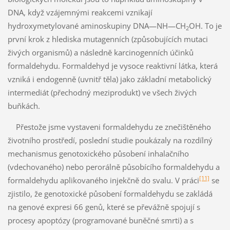
DNA, když vzájemnými reakcemi vznikají
hydroxymetylované aminoskupiny DNA—NH—CH
OH. To je
2
první krok z hlediska mutagenních (způsobujících mutaci
živých organismů) a následně karcinogenních účinků
formaldehydu. Formaldehyd je vysoce reaktivní látka, která
vzniká i endogenně (uvnitř těla) jako základní metabolický
intermediát (přechodný meziprodukt) ve všech živých
buňkách.
Přestože jsme vystaveni formaldehydu ze znečištěného
životního prostředí, poslední studie poukázaly na rozdílný
mechanismus genotoxického působení inhalačního
(vdechovaného) nebo perorálně působícího formaldehydu a
[11]
formaldehydu aplikovaného injekčně do svalu. V práci
se
zjistilo, že genotoxické působení formaldehydu se zakládá
na genové expresi 66 genů, které se převážně spojují s
procesy apoptózy (programované buněčné smrti) a s