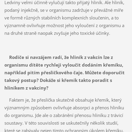
Ledviny velmi účinně vylučují takto přijatý hliník. Ale hliník,
podaný injekčně, se v organismu zadržuje v převážné míře
ve formě různých stabilních komplexních sloučenin, a to
významně ovlivňuje možnost jeho vyloučení z organismu a
na druhé straně naopak zvyšuje jeho toxické účinky.
Rodiče si navzájem radí, že hliník z vakcín lze z
organismu dítěte rychleji vyloučit dodáním křemíku,
například pitím přesličkového čaje. Můžete doporučit
takový postup? Dokáže si křemík takto poradit s
hliníkem z vakcíny?
Faktem je, že přeslička skutečně obsahuje křemík, který
významným způsobem ovlivňuje absorpci a přenos hliníku
do organismu. Jde ale o zabránění přenosu hliníku z trávicí
soustavy. V této souvislosti se uskutečnily několik studií,
které se zabývaly nejen tímto ochranným úkolem křemíku,