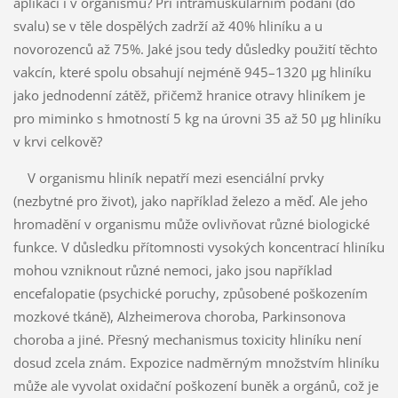
aplikaci i v organismu? Při intramuskulárním podání (do
svalu) se v těle dospělých zadrží až 40% hliníku a u
novorozenců až 75%. Jaké jsou tedy důsledky použití těchto
vakcín, které spolu obsahují nejméně 945–1320 μg hliníku
jako jednodenní zátěž, přičemž hranice otravy hliníkem je
pro miminko s hmotností 5 kg na úrovni 35 až 50 μg hliníku
v krvi celkově?
V organismu hliník nepatří mezi esenciální prvky
(nezbytné pro život), jako například železo a měď. Ale jeho
hromadění v organismu může ovlivňovat různé biologické
funkce. V důsledku přítomnosti vysokých koncentrací hliníku
mohou vzniknout různé nemoci, jako jsou například
encefalopatie (psychické poruchy, způsobené poškozením
mozkové tkáně), Alzheimerova choroba, Parkinsonova
choroba a jiné. Přesný mechanismus toxicity hliníku není
dosud zcela znám. Expozice nadměrným množstvím hliníku
může ale vyvolat oxidační poškození buněk a orgánů, což je