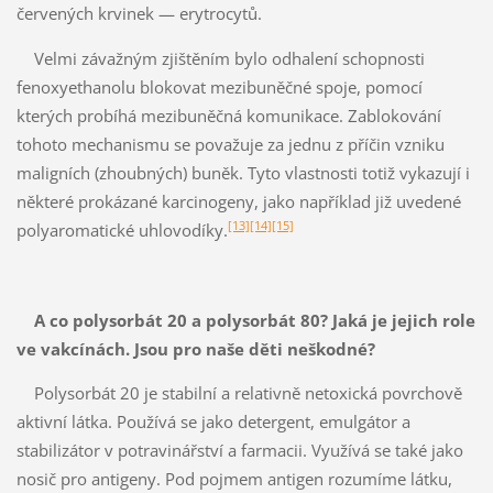
červených krvinek — erytrocytů.
Velmi závažným zjištěním bylo odhalení schopnosti
fenoxyethanolu blokovat mezibuněčné spoje, pomocí
kterých probíhá mezibuněčná komunikace. Zablokování
tohoto mechanismu se považuje za jednu z příčin vzniku
maligních (zhoubných) buněk. Tyto vlastnosti totiž vykazují i ​​
některé prokázané karcinogeny, jako například již uvedené
[13]
[14]
[15]
polyaromatické uhlovodíky.
A co polysorbát 20 a polysorbát 80? Jaká je jejich role
ve vakcínách. Jsou pro naše děti neškodné?
Polysorbát 20 je stabilní a relativně netoxická povrchově
aktivní látka. Používá se jako detergent, emulgátor a
stabilizátor v potravinářství a farmacii. Využívá se také jako
nosič pro antigeny. Pod pojmem antigen rozumíme látku,