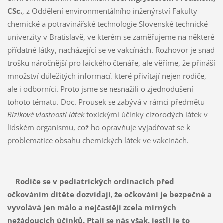
CSc.
, z Oddělení environmentálního inženýrství Fakulty
chemické a potravinářské technologie Slovenské technické
univerzity v Bratislavě, ve kterém se zaměřujeme na některé
přídatné látky, nacházející se ve vakcínách. Rozhovor je snad
trošku náročnější pro laického čtenáře, ale věříme, že přináší
množství důležitých informací, které přivítají nejen rodiče,
ale i odborníci. Proto jsme se nesnažili o zjednodušení
tohoto tématu. Doc. Prousek se zabývá v rámci předmětu
Rizikové vlastnosti látek
toxickými účinky cizorodých látek v
lidském organismu, což ho opravňuje vyjadřovat se k
problematice obsahu chemických látek ve vakcínách.
Rodiče se v pediatrických ordinacích před
očkováním dítěte dozvídají, že očkování je bezpečné a
vyvolává jen málo a nejčastěji zcela mírných
nežádoucích účinků. Ptají se nás však, jestli je to