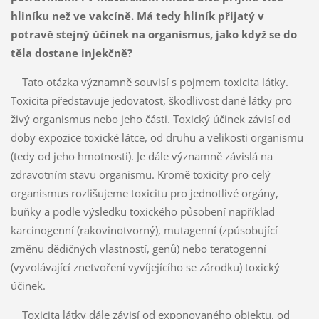
hliníku než ve vakcíně. Má tedy hliník přijatý v
potravě stejný účinek na organismus, jako když se do
těla dostane injekčně?
Tato otázka významně souvisí s pojmem toxicita látky.
Toxicita představuje jedovatost, škodlivost dané látky pro
živý organismus nebo jeho části. Toxický účinek závisí od
doby expozice toxické látce, od druhu a velikosti organismu
(tedy od jeho hmotnosti). Je dále významně závislá na
zdravotním stavu organismu. Kromě toxicity pro celý
organismus rozlišujeme toxicitu pro jednotlivé orgány,
buňky a podle výsledku toxického působení například
karcinogenní (rakovinotvorný), mutagenní (způsobující
změnu dědičných vlastností, genů) nebo teratogenní
(vyvolávající znetvoření vyvíjejícího se zárodku) toxický
účinek.
Toxicita látky dále závisí od exponovaného objektu, od