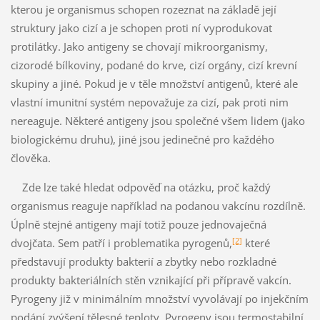
kterou je organismus schopen rozeznat na základě její
struktury jako cizí a je schopen proti ní vyprodukovat
protilátky. Jako antigeny se chovají mikroorganismy,
cizorodé bílkoviny, podané do krve, cizí orgány, cizí krevní
skupiny a jiné. Pokud je v těle množství antigenů, které ale
vlastní imunitní systém nepovažuje za cizí, pak proti nim
nereaguje. Některé antigeny jsou společné všem lidem (jako
biologickému druhu), jiné jsou jedinečné pro každého
člověka.
Zde lze také hledat odpověď na otázku, proč každý
organismus reaguje například na podanou vakcínu rozdílně.
Úplně stejné antigeny mají totiž pouze jednovaječná
[2]
dvojčata. Sem patří i problematika pyrogenů,
které
představují produkty bakterií a zbytky nebo rozkladné
produkty bakteriálních stěn vznikající při přípravě vakcín.
Pyrogeny již v minimálním množství vyvolávají po injekčním
podání zvýšení tělesné teploty. Pyrogeny jsou termostabilní