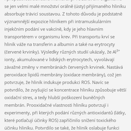
se jen velmi malé množství orálně (ústy) přijímaného hliníku
absorbuje trávicí soustavou. Z tohoto důvodu je podstatně
významnější expozice hliníkem při intramuskulárním
injekčním podání ve vakcíně, kdy je jeho hlavním
transportérem v organismu krev. Při transportu krví se
hliník váže na transferin a albumin a také na erytrocyty
3+
(červené krvinky). Výsledky různých studií ukázaly, že Al
ionty, akumulované v lidských erytrocytech, vyvolávají
závažné změny v membránách červených krvinek. Nastává
peroxidace lipidů membrány (oxidace membrány), což jen
potvrzuje, že hliník indukuje produkci ROS. Navíc se
potvrdilo, že zvyšující se koncentrace hliníku způsobuje větší
oxidační stres, a tedy hlubší poškození buněčných
membrán. Prooxidačné vlastnosti hliníku potvrzují i ​​
experimenty, při kterých podání různých antioxidantů (látky,
které potlačují účinky ROS) zapříčinilo snížení toxického
účinku hliníku. Potvrdilo se také, že hliník oslabuje funkci