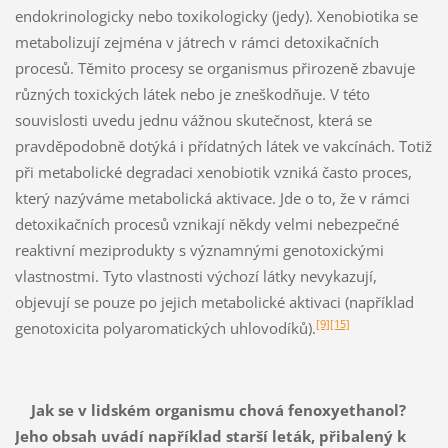
endokrinologicky nebo toxikologicky (jedy). Xenobiotika se
metabolizují zejména v játrech v rámci detoxikačních
procesů. Těmito procesy se organismus přirozeně zbavuje
různých toxických látek nebo je zneškodňuje. V této
souvislosti uvedu jednu vážnou skutečnost, která se
pravděpodobně dotýká i přídatných látek ve vakcínách. Totiž
při metabolické degradaci xenobiotik vzniká často proces,
který nazýváme metabolická aktivace. Jde o to, že v rámci
detoxikačních procesů vznikají někdy velmi nebezpečné
reaktivní meziprodukty s významnými genotoxickými
vlastnostmi. Tyto vlastnosti výchozí látky nevykazují,
objevují se pouze po jejich metabolické aktivaci (například
[9]
[15]
genotoxicita polyaromatických uhlovodíků).
Jak se v lidském organismu chová fenoxyethanol?
Jeho obsah uvádí například starší leták, přibalený k