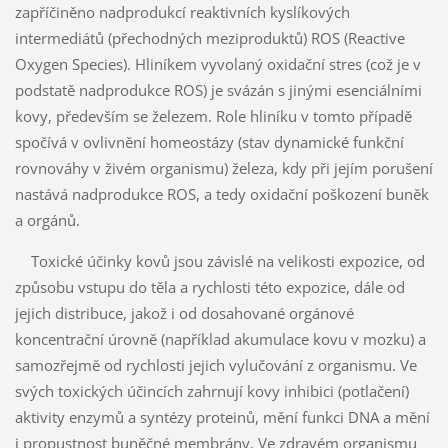
zapříčiněno nadprodukcí reaktivních kyslíkových
intermediátů (přechodných meziproduktů) ROS (Reactive
Oxygen Species). Hliníkem vyvolaný oxidační stres (což je v
podstatě nadprodukce ROS) je svázán s jinými esenciálními
kovy, především se železem. Role hliníku v tomto případě
spočívá v ovlivnění homeostázy (stav dynamické funkční
rovnováhy v živém organismu) železa, kdy při jejím porušení
nastává nadprodukce ROS, a tedy oxidační poškození buněk
a orgánů.
Toxické účinky kovů jsou závislé na velikosti expozice, od
způsobu vstupu do těla a rychlosti této expozice, dále od
jejich distribuce, jakož i od dosahované orgánové
koncentrační úrovně (například akumulace kovu v mozku) a
samozřejmě od rychlosti jejich vylučování z organismu. Ve
svých toxických účincích zahrnují kovy inhibici (potlačení)
aktivity enzymů a syntézy proteinů, mění funkci DNA a mění
i propustnost buněčné membrány. Ve zdravém organismu