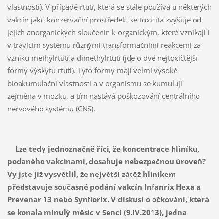
vlastnosti). V případě rtuti, která se stále používá u některých
vakcín jako konzervační prostředek, se toxicita zvyšuje od
jejích anorganických sloučenin k organickým, které vznikají i
v trávicím systému různými transformačními reakcemi za
vzniku methylrtuti a dimethylrtuti (jde o dvě nejtoxičtější
formy výskytu rtuti). Tyto formy mají velmi vysoké
bioakumulační vlastnosti a v organismu se kumulují
zejména v mozku, a tím nastává poškozování centrálního
nervového systému (CNS).
Lze tedy jednoznačně říci, že koncentrace hliníku,
podaného vakcínami, dosahuje nebezpečnou úroveň?
Vy jste již vysvětlil, že největší zátěž hliníkem
představuje současné podání vakcín Infanrix Hexa a
Prevenar 13 nebo Synflorix. V diskusi o očkování, která
se konala minulý měsíc v Senci (9.IV.2013), jedna