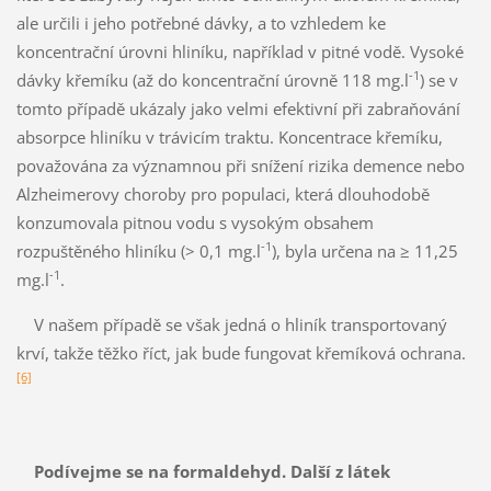
ale určili i jeho potřebné dávky, a to vzhledem ke
koncentrační úrovni hliníku, například v pitné vodě. Vysoké
-1
dávky křemíku (až do koncentrační úrovně 118 mg.l
) se v
tomto případě ukázaly jako velmi efektivní při zabraňování
absorpce hliníku v trávicím traktu. Koncentrace křemíku,
považována za významnou při snížení rizika demence nebo
Alzheimerovy choroby pro populaci, která dlouhodobě
konzumovala pitnou vodu s vysokým obsahem
-1
rozpuštěného hliníku (> 0,1 mg.l
), byla určena na ≥ 11,25
-1
mg.l
.
V našem případě se však jedná o hliník transportovaný
krví, takže těžko říct, jak bude fungovat křemíková ochrana.
[6]
Podívejme se na formaldehyd. Další z látek