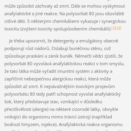
může způsobit záchvaty až smrt. Dále se mohou vyskytnout
anafylaktické a jiné reakce. Na polysorbát 80 jsou obzvláště
citlivé děti. S některými chemikáliemi vykazuje i synergickou
[1]
[13]
toxicitu (zvýšení toxicity spolupůsobením chemikálií).
Je třeba upozornit, že detergenty a emulgátory obecně
podporují růst nádorů. Oslabují buněčnou stěnu, což
způsobuje praskání a zánik buněk. Němečtí vědci zjistili, že
polysorbát 80 vyvolává anafylaktickou reakci v tom smyslu,
že tato látka může vyřadit imunitní systém z aktivity a
zapříčinit nebezpečnou alergickou reakci, která může
způsobit až smrt. K nejzávažnějším toxickým projevům
polysorbátu 80 tedy patří schopnost vyvolat anafylaktický
šok, který představuje stav, vznikající v důsledku
přecitlivělosti (alergie) na některé cizorodé látky, obvykle
vnikající do organismu mimo trávicí ústrojí (například
bodnutí hmyzem, injekce). Anafylaktická reakce organismu