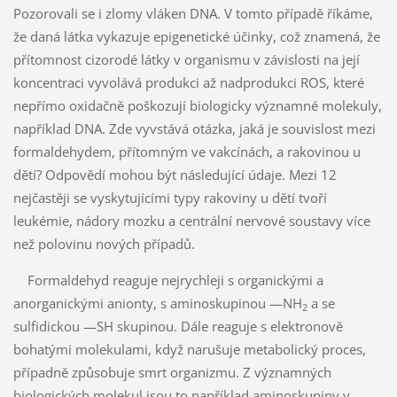
Pozorovali se i zlomy vláken DNA. V tomto případě říkáme,
že daná látka vykazuje epigenetické účinky, což znamená, že
přítomnost cizorodé látky v organismu v závislosti na její
koncentraci vyvolává produkci až nadprodukci ROS, které
nepřímo oxidačně poškozují biologicky významné molekuly,
například DNA. Zde vyvstává otázka, jaká je souvislost mezi
formaldehydem, přítomným ve vakcínách, a rakovinou u
dětí? Odpovědí mohou být následující údaje. Mezi 12
nejčastěji se vyskytujícími typy rakoviny u dětí tvoří
leukémie, nádory mozku a centrální nervové soustavy více
než polovinu nových případů.
Formaldehyd reaguje nejrychleji s organickými a
anorganickými anionty, s aminoskupinou —NH
a se
2
sulfidickou —SH skupinou. Dále reaguje s elektronově
bohatými molekulami, když narušuje metabolický proces,
případně způsobuje smrt organizmu. Z významných
biologických molekul jsou to například aminoskupiny v