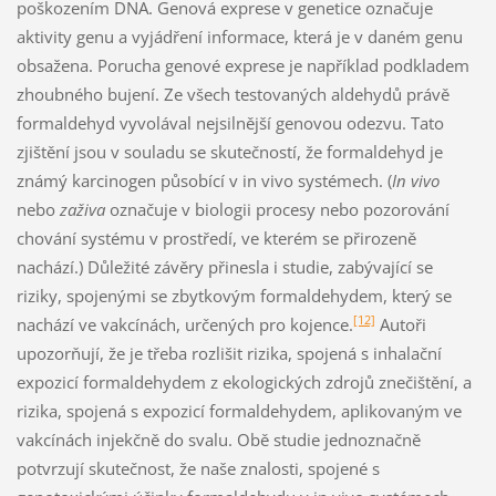
poškozením DNA. Genová exprese v genetice označuje
aktivity genu a vyjádření informace, která je v daném genu
obsažena. Porucha genové exprese je například podkladem
zhoubného bujení. Ze všech testovaných aldehydů právě
formaldehyd vyvolával nejsilnější genovou odezvu. Tato
zjištění jsou v souladu se skutečností, že formaldehyd je
známý karcinogen působící v in vivo systémech. (
In vivo
nebo
zaživa
označuje v biologii procesy nebo pozorování
chování systému v prostředí, ve kterém se přirozeně
nachází.) Důležité závěry přinesla i studie, zabývající se
riziky, spojenými se zbytkovým formaldehydem, který se
[12]
nachází ve vakcínách, určených pro kojence.
Autoři
upozorňují, že je třeba rozlišit rizika, spojená s inhalační
expozicí formaldehydem z ekologických zdrojů znečištění, a
rizika, spojená s expozicí formaldehydem, aplikovaným ve
vakcínách injekčně do svalu. Obě studie jednoznačně
potvrzují skutečnost, že naše znalosti, spojené s