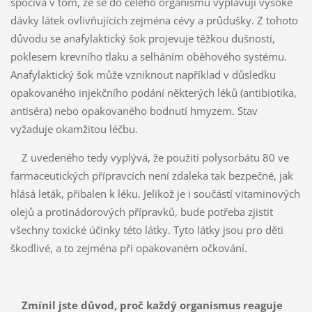
spočívá v tom, že se do celého organismu vyplavují vysoké
dávky látek ovlivňujících zejména cévy a průdušky. Z tohoto
důvodu se anafylaktický šok projevuje těžkou dušností,
poklesem krevního tlaku a selháním oběhového systému.
Anafylaktický šok může vzniknout například v důsledku
opakovaného injekčního podání některých léků (antibiotika,
antiséra) nebo opakovaného bodnutí hmyzem. Stav
vyžaduje okamžitou léčbu.
Z uvedeného tedy vyplývá, že použití polysorbátu 80 ve
farmaceutických přípravcích není zdaleka tak bezpečné, jak
hlásá leták, přibalen k léku. Jelikož je i součástí vitaminových
olejů a protinádorových přípravků, bude potřeba zjistit
všechny toxické účinky této látky. Tyto látky jsou pro děti
škodlivé, a to zejména při opakovaném očkování.
Zmínil jste důvod, proč každý organismus reaguje