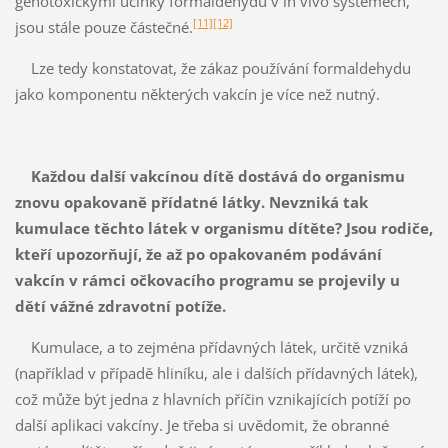
genotoxickými účinky formaldehydu v in vivo systémech,
[11]
[12]
jsou stále pouze částečné.
Lze tedy konstatovat, že zákaz používání formaldehydu
jako komponentu některých vakcín je více než nutný.
Každou další vakcínou dítě dostává do organismu
znovu opakovaně přídatné látky. Nevzniká tak
kumulace těchto látek v organismu dítěte? Jsou rodiče,
kteří upozorňují, že až po opakovaném podávání
vakcín v rámci očkovacího programu se projevily u
dětí vážné zdravotní potíže.
Kumulace, a to zejména přídavných látek, určitě vzniká
(například v případě hliníku, ale i dalších přídavných látek),
což může být jedna z hlavních příčin vznikajících potíží po
další aplikaci vakcíny. Je třeba si uvědomit, že obranné