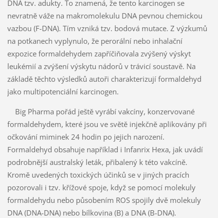
DNA tzv. adukty. To znamená, že tento karcinogen se
nevratně váže na makromolekulu DNA pevnou chemickou
vazbou (F-DNA). Tím vzniká tzv. bodová mutace. Z výzkumů
na potkanech vyplynulo, že perorální nebo inhalační
expozice formaldehydem zapříčiňovala zvýšený výskyt
leukémií a zvýšení výskytu nádorů v trávicí soustavě. Na
základě těchto výsledků autoři charakterizují formaldehyd
jako multipotenciální karcinogen.
Big Pharma pořád ještě vyrábí vakcíny, konzervované
formaldehydem, které jsou ve světě injekčně aplikovány při
očkování miminek 24 hodin po jejich narození.
Formaldehyd obsahuje například i Infanrix Hexa, jak uvádí
podrobnější australský leták, přibalený k této vakcíně.
Kromě uvedených toxických účinků se v jiných pracích
pozorovali i tzv. křížové spoje, když se pomocí molekuly
formaldehydu nebo působením ROS spojily dvě molekuly
DNA (DNA-DNA) nebo bílkovina (B) a DNA (B-DNA).